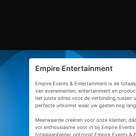
Empire Entertainment
Empire Events & Entertainment is dé totaal
van evenementen, entertainment en producti
het juiste adres voor de verbinding tussen
perfecte uitkomst waar uw gasten nog lang 
Meerwaarde creëren voor onze klanten; dáá
vol enthousiasme voor in bij Empire Events 
totaalaanbieder ontzorgt Empire Events & 